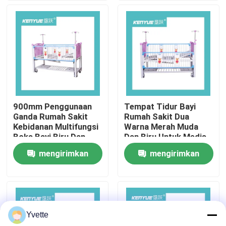
Tur Pabrik
Kontrol Kualitas
Hubungi Kami
900mm Penggunaan
Tempat Tidur Bayi
Ganda Rumah Sakit
Rumah Sakit Dua
Berita
Kebidanan Multifungsi
Warna Merah Muda
Boks Bayi Biru Dan
Dan Biru Untuk Medis
Merah Muda
Anak
mengirimkan
mengirimkan
Kasus
permintaan
permintaan
Tempat Tidur Persalinan di Rumah Sakit
Yvette
Aksesori Meja Kebidanan