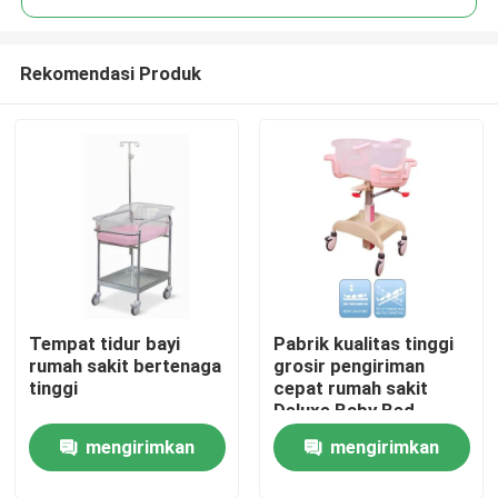
Rekomendasi Produk
Tempat tidur bayi
Pabrik kualitas tinggi
Rumah
rumah sakit bertenaga
grosir pengiriman
tinggi
cepat rumah sakit
Deluxe Baby Bed
Produk
dengan Troli
mengirimkan
mengirimkan
Tentang Kami
permintaan
permintaan