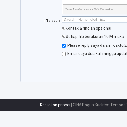
Pesan Anda harus antara 20-3.000 karakter!
Telepon:
Kontak & rincian opsional
Setiap file berukuran 10 M maks.
Please reply saya dalam waktu 2
Email saya dua kali minggu upda
Kebijakan pribadi
| CINA Bagus Kualitas Tempat 