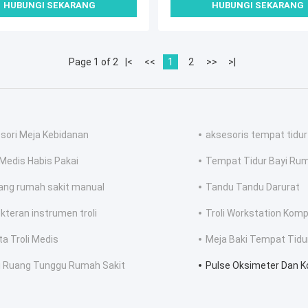
HUBUNGI SEKARANG
HUBUNGI SEKARANG
Page 1 of 2
|<
<<
1
2
>>
>|
sori Meja Kebidanan
aksesoris tempat tidur
 Medis Habis Pakai
Tempat Tidur Bayi Rum
ang rumah sakit manual
Tandu Tandu Darurat
kteran instrumen troli
Troli Workstation Kom
ta Troli Medis
Meja Baki Tempat Tidu
i Ruang Tunggu Rumah Sakit
Pulse Oksimeter Dan K