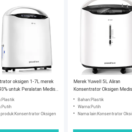
rator oksigen 1-7L merek
Merek Yuwell 5L Aliran
93% untuk Peralatan Medis
Konsentrator Oksigen Medi
akai di rumah
Generator Oksigen 93%
:Plastik
Bahan:Plastik
:Putih
Warna:Putih
produk:Konsentrator Oksigen
Nama lain:Konsentrator Oks