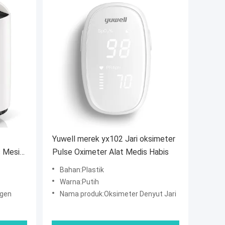
Yuwell merek yx102 Jari oksimeter
s Mesin
Pulse Oximeter Alat Medis Habis
Bahan:Plastik
Warna:Putih
igen
Nama produk:Oksimeter Denyut Jari