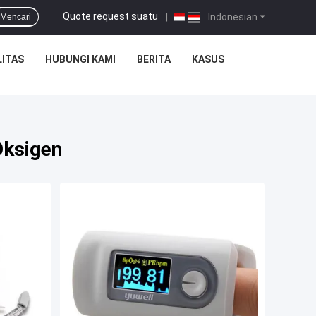
Quote request suatu
|
Indonesian
Mencari
ITAS
HUBUNGI KAMI
BERITA
KASUS
Oksigen