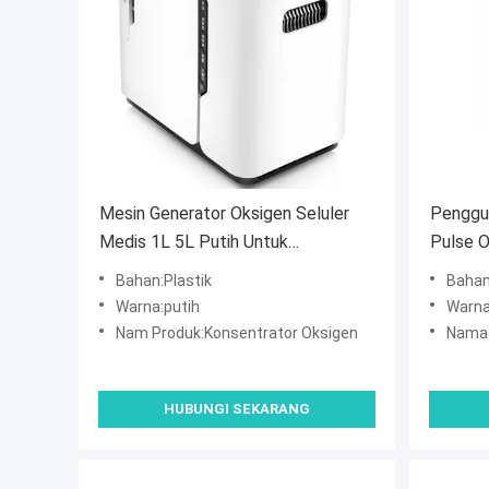
Mesin Generator Oksigen Seluler
Penggu
Medis 1L 5L Putih Untuk
Pulse 
Penggunaan Di Rumah
Habis
Bahan:Plastik
Bahan
Warna:putih
Warna
Nam Produk:Konsentrator Oksigen
Nama 
HUBUNGI SEKARANG