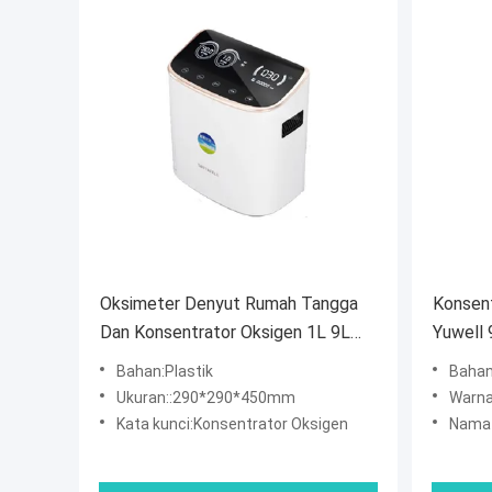
Oksimeter Denyut Rumah Tangga
Konsent
Dan Konsentrator Oksigen 1L 9L
Yuwell 
Plastik Putih
Habis P
Bahan:Plastik
Bahan
Ukuran::290*290*450mm
Warna
Kata kunci:Konsentrator Oksigen
Nama 