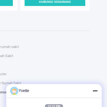
HUBUNGI SEKARANG
 rumah sakit
ah Sakit
puter
r Rumah Sakit
Yvette
onsentrator Oksigen
12:11 PM