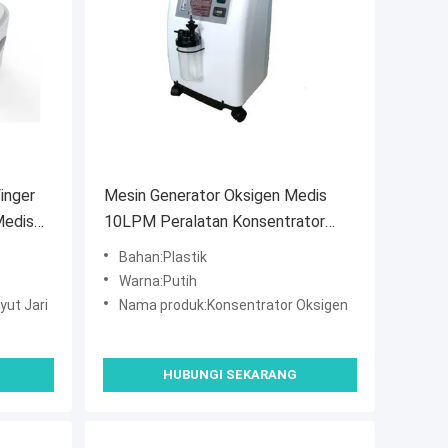
inger
Mesin Generator Oksigen Medis
Medis
10LPM Peralatan Konsentrator
Oksigen 5L
Bahan:Plastik
Warna:Putih
ut Jari
Nama produk:Konsentrator Oksigen
HUBUNGI SEKARANG