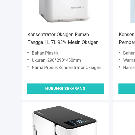
Konsentrator Oksigen Rumah
Konsent
Tangga 1L 7L 93% Mesin Oksigen
Pemban
Untuk Rumah
Bahan:Plastik
Bahan
Ukuran::290*290*450mm
Warna
Nama Produk:Konsentrator Oksigen
Nama 
HUBUNGI SEKARANG