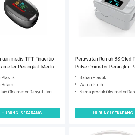
naan medis TFT Fingertip
Perawatan Rumah 8S Oled F
Oximeter Perangkat Medis
Pulse Oximeter Perangkat 
Habis
:Plastik
Bahan:Plastik
:Hitam
Warna:Putih
lain:Oksimeter Denyut Jari
Nama produk:Oksimeter Deny
HUBUNGI SEKARANG
HUBUNGI SEKARANG