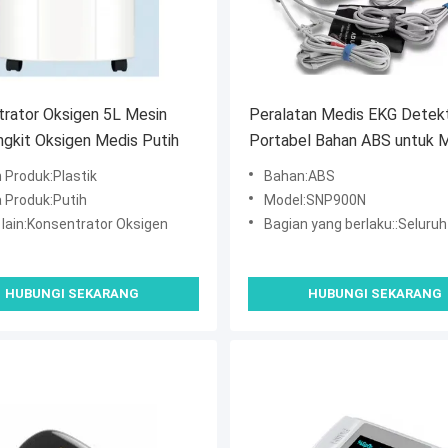
rator Oksigen 5L Mesin
Peralatan Medis EKG Detek
gkit Oksigen Medis Putih
Portabel Bahan ABS untuk 
Rumah
 Produk:Plastik
Bahan:ABS
 Produk:Putih
Model:SNP900N
lain:Konsentrator Oksigen
Bagian yang berlaku::Seluru
HUBUNGI SEKARANG
HUBUNGI SEKARANG