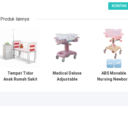
Produk lainnya
Tempat Tidur
Medical Deluxe
ABS Movable
Anak Rumah Sakit
Adjustable
Nursing Newbor
Yang Aman Dan
Pengemudi Boks
Baby Bed,
Nyaman Dengan
Tempat Tidur
Furniture Ruma
Siderails Metal
Bayi Anak Dengan
Sakit Bayi Ring
Roda Dalam
Cot
Warna Merah
Muda