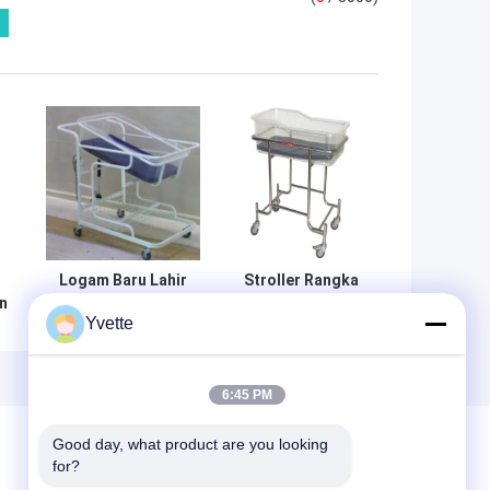
Logam Baru Lahir
Stroller Rangka
n
Baby Cart Bed
Stainless Steel
Yvette
Rumah Sakit Boks
Baskom GRP
h
Furniture
Transparan
an
Komersial Untuk
Tempat Tidur
Klinik
Bayi Mobile
6:45 PM
Good day, what product are you looking 
for?