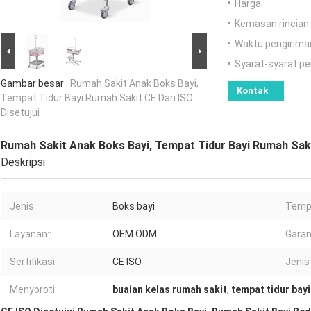
Harga:
Kemasan rincian:
Waktu pengirima
Syarat-syarat p
Gambar besar :
Rumah Sakit Anak Boks Bayi,
Kontak
Tempat Tidur Bayi Rumah Sakit CE Dan ISO
Disetujui
Rumah Sakit Anak Boks Bayi, Tempat Tidur Bayi Rumah Saki
Deskripsi
Jenis::
Boks bayi
Tempa
Layanan::
OEM ODM
Garans
Sertifikasi::
CE ISO
Jenis
Menyoroti:
buaian kelas rumah sakit
,
tempat tidur bayi