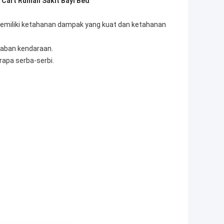
d Cart Rumah Sakit Bayi Bed
ni memiliki ketahanan dampak yang kuat dan ketahanan
raban kendaraan.
apa serba-serbi.