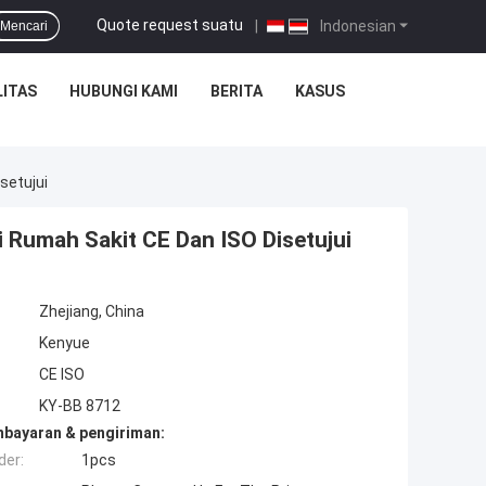
Quote request suatu
|
Indonesian
Mencari
ITAS
HUBUNGI KAMI
BERITA
KASUS
setujui
 Rumah Sakit CE Dan ISO Disetujui
Zhejiang, China
Kenyue
CE ISO
KY-BB 8712
mbayaran & pengiriman:
der:
1pcs