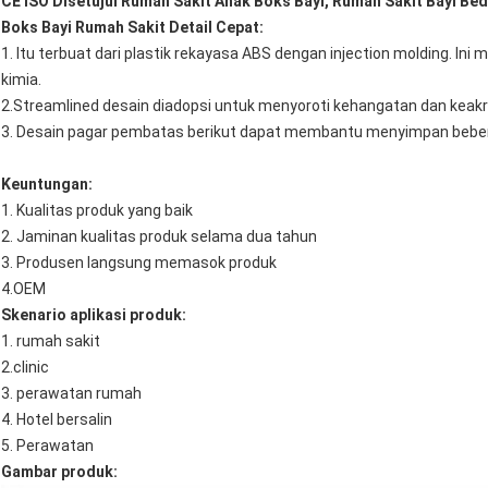
CE ISO Disetujui Rumah Sakit Anak Boks Bayi, Rumah Sakit Bayi Be
Boks Bayi Rumah Sakit Detail Cepat:
1. Itu terbuat dari plastik rekayasa ABS dengan injection molding. I
kimia.
2.Streamlined desain diadopsi untuk menyoroti kehangatan dan keak
3. Desain pagar pembatas berikut dapat membantu menyimpan beber
Keuntungan:
1. Kualitas produk yang baik
2. Jaminan kualitas produk selama dua tahun
3. Produsen langsung memasok produk
4.OEM
Skenario aplikasi produk:
1. rumah sakit
2.clinic
3. perawatan rumah
4. Hotel bersalin
5. Perawatan
Gambar produk: