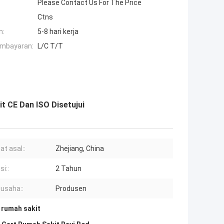
Please Contact Us For The Price
Ctns
n:
5-8 hari kerja
embayaran:
L/C T/T
t CE Dan ISO Disetujui
t asal::
Zhejiang, China
i::
2 Tahun
 usaha::
Produsen
 rumah sakit