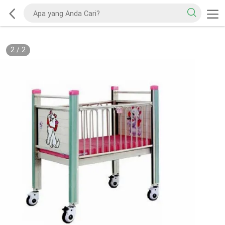
2
/
2