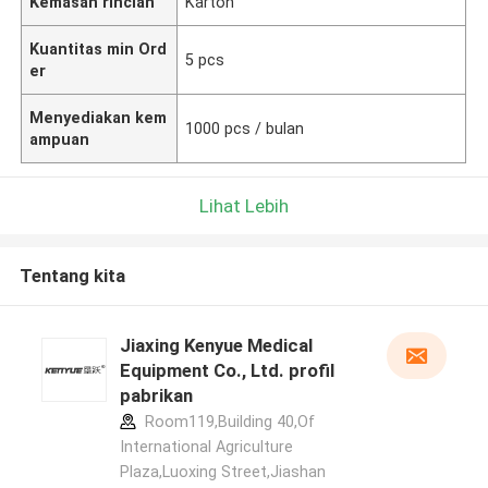
Kemasan rincian
Karton
Kuantitas min Ord
5 pcs
er
Menyediakan kem
1000 pcs / bulan
ampuan
Lihat Lebih
Tentang kita
Jiaxing Kenyue Medical
Equipment Co., Ltd. profil
pabrikan
Room119,Building 40,Of
International Agriculture
Plaza,Luoxing Street,Jiashan