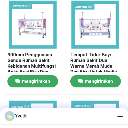
Tur Pabrik
Kontrol Kualitas
Hubungi Kami
900mm Penggunaan
Tempat Tidur Bayi
Ganda Rumah Sakit
Rumah Sakit Dua
Kebidanan Multifungsi
Warna Merah Muda
Berita
Boks Bayi Biru Dan
Dan Biru Untuk Medis
Merah Muda
Anak
mengirimkan
mengirimkan
Kasus
permintaan
permintaan
Tempat Tidur Persalinan di Rumah Sakit
Yvette
Aksesori Meja Kebidanan