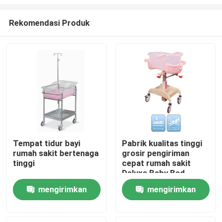
Rekomendasi Produk
Tempat tidur bayi
Pabrik kualitas tinggi
rumah sakit bertenaga
grosir pengiriman
Rumah
tinggi
cepat rumah sakit
Deluxe Baby Bed
dengan Troli
Produk
mengirimkan
mengirimkan
permintaan
permintaan
Tentang Kami