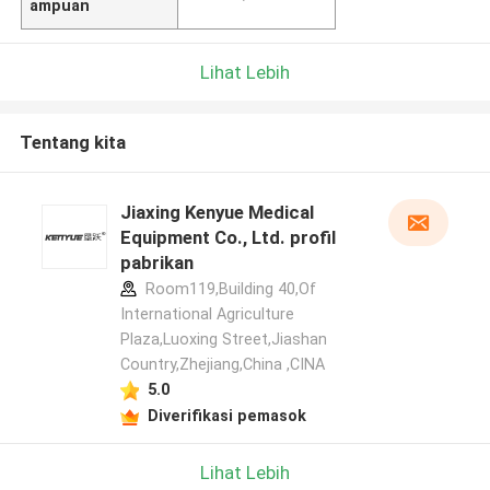
ampuan
Lihat Lebih
Tentang kita
Jiaxing Kenyue Medical
Equipment Co., Ltd. profil
pabrikan
Room119,Building 40,Of
International Agriculture
Plaza,Luoxing Street,Jiashan
Country,Zhejiang,China ,CINA
5.0
Diverifikasi pemasok
Lihat Lebih