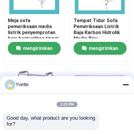
Tur Pabrik
Meja sofa
Tempat Tidur Sofa
pemeriksaan medis
Pemeriksaan Listrik
listrik penyemprotan
Baja Karbon Hidrolik
Kontrol Kualitas
baja berkualitas tinggi
Medis Biru
mengirimkan
mengirimkan
Hubungi Kami
permintaan
permintaan
Berita
Yvette
Kasus
3:25 PM
Tempat Tidur Persalinan di Rumah Sakit
Good day, what product are you looking 
for?
Aluminium Folding
Dua fungsi medis
Aksesori Meja Kebidanan
Walker, Portable
rumah sakit