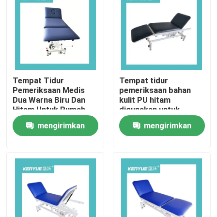
Tempat Tidur
Tempat tidur
Pemeriksaan Medis
pemeriksaan bahan
Dua Warna Biru Dan
kulit PU hitam
Hitam Untuk Rumah
digunakan untuk
Sakit
perawatan medis
mengirimkan
mengirimkan
rumah sakit
permintaan
permintaan
Rumah
Produk
Tentang Kami