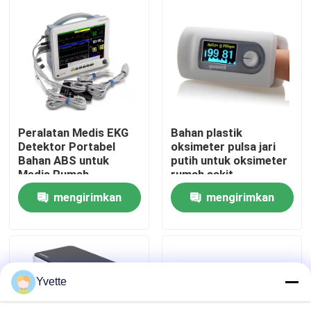
Tur Pabrik
Kontrol Kualitas
Hubungi Kami
Peralatan Medis EKG
Bahan plastik
Detektor Portabel
oksimeter pulsa jari
Bahan ABS untuk
putih untuk oksimeter
Berita
Medis Rumah
rumah sakit
mengirimkan
mengirimkan
Kasus
permintaan
permintaan
Tempat Tidur Persalinan di Rumah Sakit
Yvette
Aksesori Meja Kebidanan