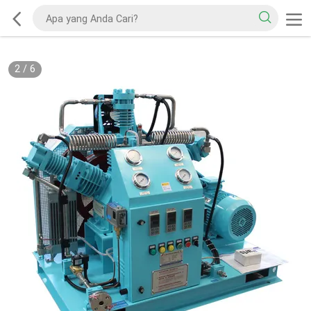
2
/
6