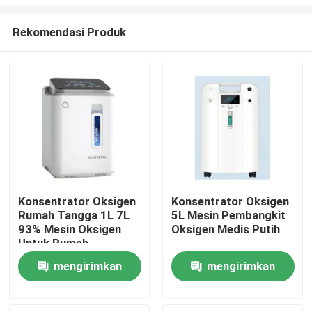
Rekomendasi Produk
Konsentrator Oksigen
Konsentrator Oksigen
Rumah Tangga 1L 7L
5L Mesin Pembangkit
Rumah
93% Mesin Oksigen
Oksigen Medis Putih
Untuk Rumah
Produk
mengirimkan
mengirimkan
permintaan
permintaan
Tentang Kami