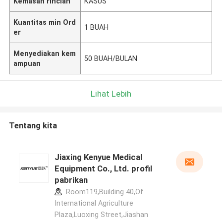
Kemasan rincian
KASUS
Kuantitas min Ord
1 BUAH
er
Menyediakan kem
50 BUAH/BULAN
ampuan
Lihat Lebih
Tentang kita
Jiaxing Kenyue Medical
Equipment Co., Ltd. profil
pabrikan
Room119,Building 40,Of
International Agriculture
Plaza,Luoxing Street,Jiashan