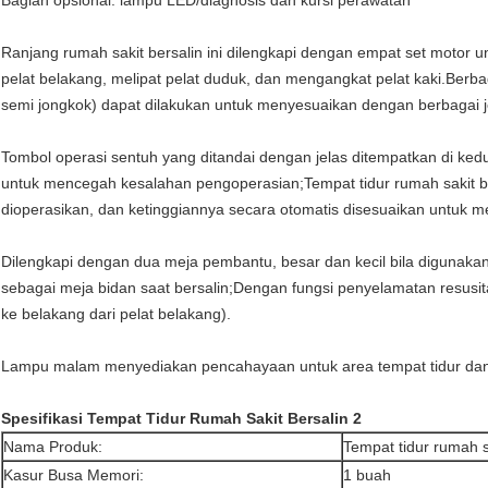
Bagian opsional: lampu LED/diagnosis dan kursi perawatan
Ranjang rumah sakit bersalin ini dilengkapi dengan empat set motor 
pelat belakang, melipat pelat duduk, dan mengangkat pelat kaki.Berbaga
semi jongkok) dapat dilakukan untuk menyesuaikan dengan berbagai j
Tombol operasi sentuh yang ditandai dengan jelas ditempatkan di kedu
untuk mencegah kesalahan pengoperasian;Tempat tidur rumah sakit 
dioperasikan, dan ketinggiannya secara otomatis disesuaikan untuk m
Dilengkapi dengan dua meja pembantu, besar dan kecil bila digunakan 
sebagai meja bidan saat bersalin;Dengan fungsi penyelamatan resusit
ke belakang dari pelat belakang).
Lampu malam menyediakan pencahayaan untuk area tempat tidur dan
Spesifikasi Tempat Tidur Rumah Sakit Bersalin 2
Nama Produk:
Tempat tidur rumah s
Kasur Busa Memori:
1 buah