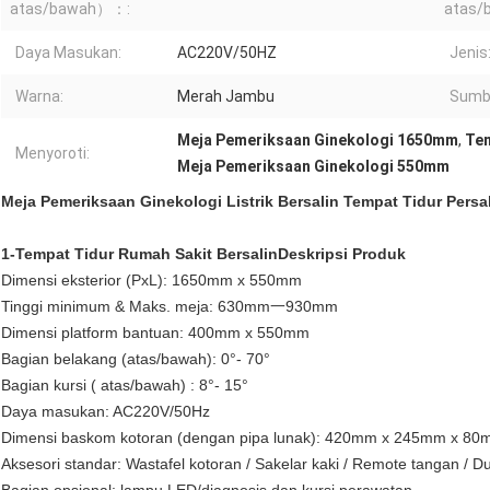
atas/bawah）：:
atas
Daya Masukan:
AC220V/50HZ
Jenis
Warna:
Merah Jambu
Sumbe
Meja Pemeriksaan Ginekologi 1650mm
,
Tem
Menyoroti:
Meja Pemeriksaan Ginekologi 550mm
Meja Pemeriksaan Ginekologi Listrik Bersalin Tempat Tidur Persa
1-Tempat Tidur Rumah Sakit Bersalin
Deskripsi Produk
Dimensi eksterior (PxL): 1650mm x 550mm
Tinggi minimum & Maks. meja: 630mm一930mm
Dimensi platform bantuan: 400mm x 550mm
Bagian belakang (atas/bawah): 0°- 70°
Bagian kursi ( atas/bawah) : 8°- 15°
Daya masukan: AC220V/50Hz
Dimensi baskom kotoran (dengan pipa lunak): 420mm x 245mm x 8
Aksesori standar: Wastafel kotoran / Sakelar kaki / Remote tangan / 