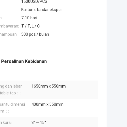
1500USD/PCS
Karton standar ekspor
n:
7-10 hari
embayaran:
T / T, L / C
mampuan:
500 pcs / bulan
r Persalinan Kebidanan
ng dan lebar
1650mm x 550mm
table top：:
antu dimensi
400mm x 550mm
orm：:
n kursi
8° — 15°