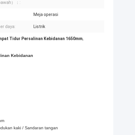
/bawah）：:
:
Meja operasi
r daya:
Listrik
pat Tidur Persalinan Kebidanan 1650mm
,
linan Kebidanan​
0mm
Dudukan kaki / Sandaran tangan