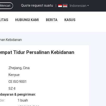
Quote request suatu
|
Indonesian
Mencari
ITAS
HUBUNGI KAMI
BERITA
KASUS
inan Kebidanan
Tempat Tidur Persalinan Kebidanan
Zhejiang, Cina
Kenyue
CE ISO:9001
SZ-II
mbayaran & pengiriman:
der:
1 buah