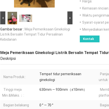
Harga:
Kemasan rincian:
Waktu pengirima
Syarat-syarat p
Gambar besar :
Meja Pemeriksaan Ginekologi
Menyediakan ke
Listrik Bersalin Tempat Tidur Persalinan
Kontak
Kebidanan
Meja Pemeriksaan Ginekologi Listrik Bersalin Tempat Tidu
Deskripsi
Tempat tidur pemeriksaan
Panja
Nama Produk::
ginekologi
untuk 
Tinggi meja
630mm — 930mm（±10mm）
Memb
Min.&Maks.：:
platf
Bagian belakang
0 ° — 70 °
Bagia