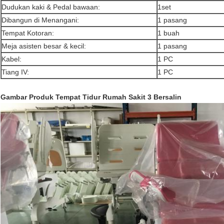
Dudukan kaki & Pedal bawaan:
1set
Dibangun di Menangani:
1 pasang
Tempat Kotoran:
1 buah
Meja asisten besar & kecil:
1 pasang
Kabel:
1 PC
Tiang IV:
1 PC
Gambar Produk Tempat Tidur Rumah Sakit 3 Bersalin