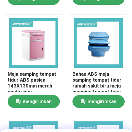
Bed Tray
permintaan
permintaan
Tur Pabrik
Kontrol Kualitas
Hubungi Kami
Berita
Meja samping tempat
Bahan ABS meja
tidur ABS pasien
samping tempat tidur
143X130mm merah
rumah sakit biru meja
Kasus
muda yang
samping tempat tidur
didedikasikan untuk
khusus rumah sakit
mengirimkan
mengirimkan
tempat tidur rumah
sakit
Tempat Tidur Persalinan di Rumah Sakit
permintaan
permintaan
Aksesori Meja Kebidanan