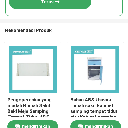
Terus
Rekomendasi Produk
Rumah
Pengoperasian yang
Bahan ABS khusus
mudah Rumah Sakit
rumah sakit kabinet
Produk
Baki Meja Samping
samping tempat tidur
Tempat Tidur, ABS
biru Kabinet samping
Durable Over Table
tempat tidur bangsal
mengirimkan
mengirimkan
Tentang Kami