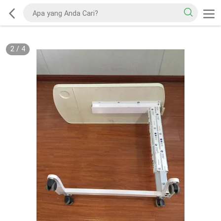
2
/
4