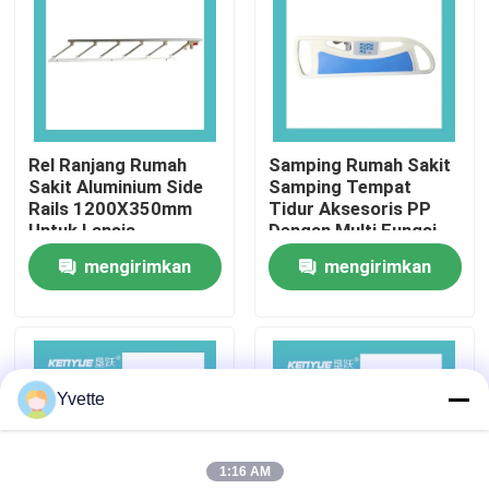
Tur Pabrik
Kontrol Kualitas
Rel Ranjang Rumah
Samping Rumah Sakit
Sakit Aluminium Side
Samping Tempat
Hubungi Kami
Rails 1200X350mm
Tidur Aksesoris PP
Untuk Lansia
Dengan Multi Fungsi
Tombol Tekan Listrik
mengirimkan
mengirimkan
Berita
permintaan
permintaan
Kasus
Yvette
Tempat Tidur Persalinan di Rumah Sakit
1:16 AM
Aksesori Meja Kebidanan