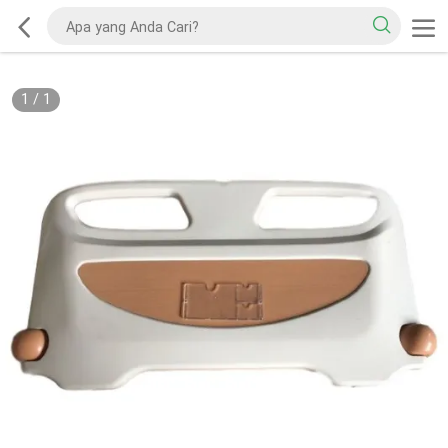
1
/
1