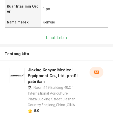
Kuantitas min Ord
1 pc
er
Nama merek
Kenyue
Lihat Lebih
Tentang kita
Jiaxing Kenyue Medical
Equipment Co., Ltd. profil
pabrikan
Room119,Building 40,Of
International Agriculture
Plaza,Luoxing Street,Jiashan
Country,Zhejiang,China ,CINA
5.0