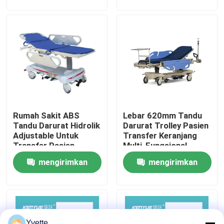
permintaan
permintaan
Tur Pabrik
Kontrol Kualitas
Hubungi Kami
Rumah Sakit ABS
Lebar 620mm Tandu
Berita
Tandu Darurat Hidrolik
Darurat Trolley Pasien
Adjustable Untuk
Transfer Keranjang
Transfer Pasien
Multi-Fungsional
Kasus
Trolley Medis Darurat
mengirimkan
mengirimkan
permintaan
permintaan
Tempat Tidur Persalinan di Rumah Sakit
Aksesori Meja Kebidanan
Yvette