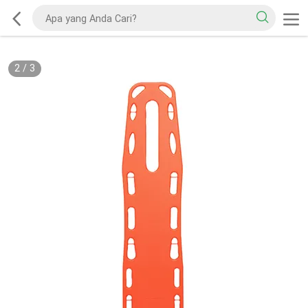
2
/
3