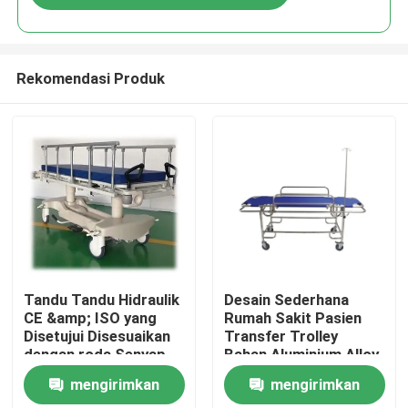
Rekomendasi Produk
Rumah
Tandu Tandu Hidraulik
Desain Sederhana
CE &amp; ISO yang
Rumah Sakit Pasien
Disetujui Disesuaikan
Transfer Trolley
Produk
dengan roda Senyap
Bahan Aluminium Alloy
mengirimkan
mengirimkan
Tentang Kami