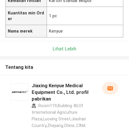
Kemasan rincian
Karton standar ekspor
Kuantitas min Ord
1 pc
er
Nama merek
Kenyue
Lihat Lebih
Tentang kita
Jiaxing Kenyue Medical
Equipment Co., Ltd. profil
pabrikan
Room119,Building 40,Of
International Agriculture
Plaza,Luoxing Street,Jiashan
Country,Zhejiang,China ,CINA