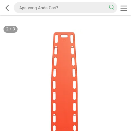
2
/
3