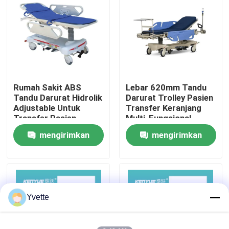
Tur Pabrik
Kontrol Kualitas
Rumah Sakit ABS
Lebar 620mm Tandu
Hubungi Kami
Tandu Darurat Hidrolik
Darurat Trolley Pasien
Adjustable Untuk
Transfer Keranjang
Transfer Pasien
Multi-Fungsional
Berita
Trolley Medis Darurat
mengirimkan
mengirimkan
permintaan
permintaan
Kasus
Tempat Tidur Persalinan di Rumah Sakit
Yvette
Aksesori Meja Kebidanan