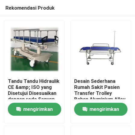
Rekomendasi Produk
Tandu Tandu Hidraulik
Desain Sederhana
CE &amp; ISO yang
Rumah Sakit Pasien
Disetujui Disesuaikan
Transfer Trolley
Rumah
dengan roda Senyap
Bahan Aluminium Alloy
mengirimkan
mengirimkan
Produk
permintaan
permintaan
Tentang Kami