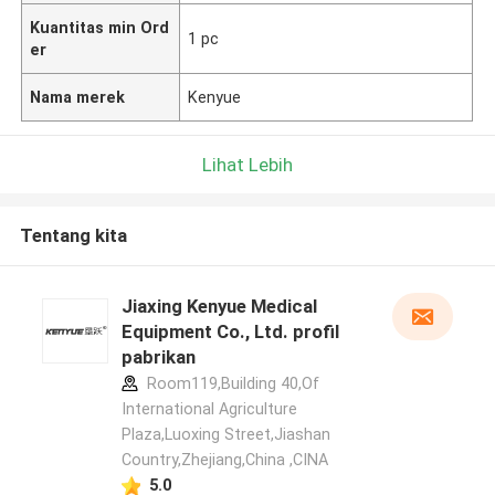
Kuantitas min Ord
1 pc
er
Nama merek
Kenyue
Lihat Lebih
Tentang kita
Jiaxing Kenyue Medical
Equipment Co., Ltd. profil
pabrikan
Room119,Building 40,Of
International Agriculture
Plaza,Luoxing Street,Jiashan
Country,Zhejiang,China ,CINA
5.0