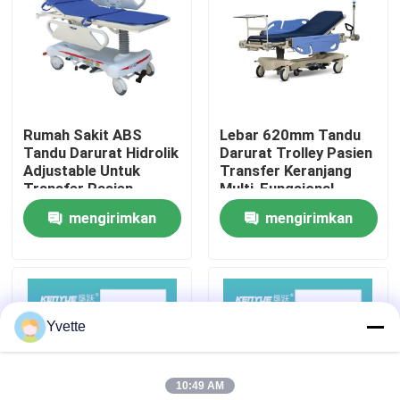
Tur Pabrik
Kontrol Kualitas
Rumah Sakit ABS
Lebar 620mm Tandu
Tandu Darurat Hidrolik
Darurat Trolley Pasien
Hubungi Kami
Adjustable Untuk
Transfer Keranjang
Transfer Pasien
Multi-Fungsional
Trolley Medis Darurat
mengirimkan
mengirimkan
Berita
permintaan
permintaan
Kasus
Yvette
Tempat Tidur Persalinan di Rumah Sakit
10:49 AM
Aksesori Meja Kebidanan