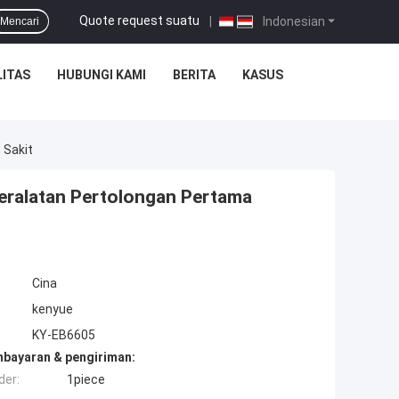
Quote request suatu
|
Indonesian
Mencari
ITAS
HUBUNGI KAMI
BERITA
KASUS
 Sakit
eralatan Pertolongan Pertama
Cina
kenyue
KY-EB6605
mbayaran & pengiriman:
der:
1piece