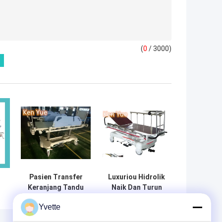
(
0
/ 3000)
Pasien Transfer
Luxuriou Hidrolik
Keranjang Tandu
Naik Dan Turun
el
Tandu Darurat
Tandu Darurat
Yvette
u
Rumah Sakit
Transfer Rumah
Dengan Umur
Sakit