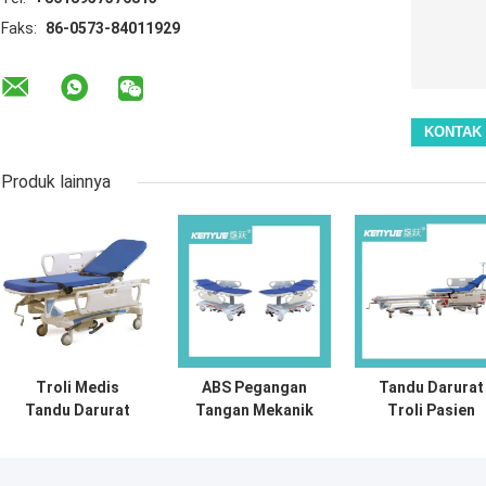
Faks:
86-0573-84011929
Produk lainnya
Troli Medis
ABS Pegangan
Tandu Darurat
Tandu Darurat
Tangan Mekanik
Troli Pasien
Hidrolik Rumah
Engkol Medis
Tandu Darurat R
Sakit Untuk
Transportasi
Samping PP Bir
Pasien
Pasien Darurat