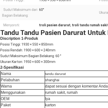
Posisi Tinggi::
1930 × 550 × 850mm
Posis
Sudut Maksimum dari
60°
Ukura
Bagian Belakang:
Menyoroti:
troli pasien darurat
,
troli tandu rumah saki
Tandu Tandu Pasien Darurat Untuk
Discription 1-Produk
Posisi Tinggi: 1930 × 550 × 850mm
Posisi Rendah: 1900 × 600 × 240mm
Sudut Maksimum Bagian Belakang: 60 °
Ukuran Karton: 1950 × 600 × 300mm
2-Spesifikasi
Nama
tandu darurat
Pelabuhan
shanghai
Warna
dapat sesuai dengan komentar Anda
Menggunakan
rumah sakit, rumah
OEM
Iya
Paket
karton