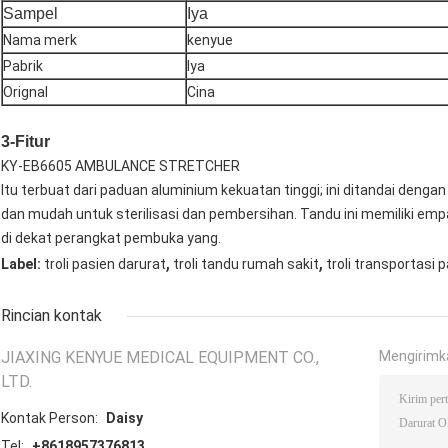
Sampel
Iya
Nama merk
kenyue
Pabrik
Iya
Orignal
Cina
3-Fitur
KY-EB6605 AMBULANCE STRETCHER
Itu terbuat dari paduan aluminium kekuatan tinggi; ini ditandai den
dan mudah untuk sterilisasi dan pembersihan. Tandu ini memiliki emp
di dekat perangkat pembuka yang.
,
,
Label:
troli pasien darurat
troli tandu rumah sakit
troli transportasi 
Rincian kontak
JIAXING KENYUE MEDICAL EQUIPMENT CO.,
Mengirimk
LTD.
Kontak Person:
Daisy
Tel:
+8618957376813