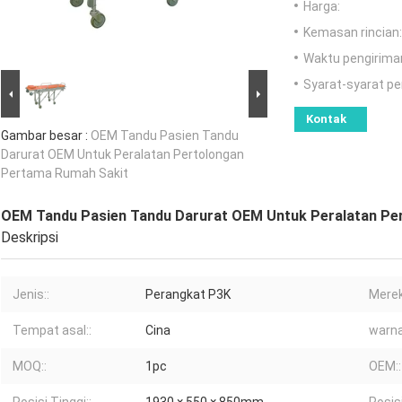
Harga:
Kemasan rincian:
Waktu pengirima
Syarat-syarat p
Kontak
Gambar besar :
OEM Tandu Pasien Tandu
Darurat OEM Untuk Peralatan Pertolongan
Pertama Rumah Sakit
OEM Tandu Pasien Tandu Darurat OEM Untuk Peralatan Pe
Deskripsi
Jenis::
Perangkat P3K
Merek
Tempat asal::
Cina
warna
MOQ::
1pc
OEM::