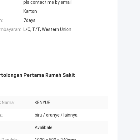
pls contact me by email
Karton
n:
7days
embayaran:
L/C, T/T, Western Union
rtolongan Pertama Rumah Sakit
 Nama::
KENYUE
::
biru / oranye / lainnya
Avalibale