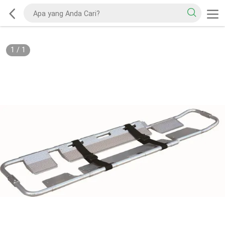
1
/
1