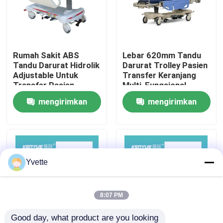
Tur Pabrik
Rumah Sakit ABS
Lebar 620mm Tandu
Kontrol Kualitas
Tandu Darurat Hidrolik
Darurat Trolley Pasien
Adjustable Untuk
Transfer Keranjang
Transfer Pasien
Multi-Fungsional
Hubungi Kami
Trolley Medis Darurat
mengirimkan
mengirimkan
permintaan
permintaan
Berita
Kasus
Yvette
Tempat Tidur Persalinan di Rumah Sakit
8:07 PM
Aksesori Meja Kebidanan
Good day, what product are you looking 