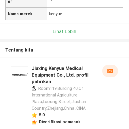
er
Nama merek
kenyue
Lihat Lebih
Tentang kita
Jiaxing Kenyue Medical
Equipment Co., Ltd. profil
pabrikan
Room119,Building 40,Of
International Agriculture
Plaza,Luoxing Street,Jiashan
Country,Zhejiang,China ,CINA
5.0
Diverifikasi pemasok