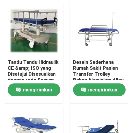
Tandu Tandu Hidraulik
Desain Sederhana
CE &amp; ISO yang
Rumah Sakit Pasien
Disetujui Disesuaikan
Transfer Trolley
dengan roda Senyap
Bahan Aluminium Alloy
mengirimkan
mengirimkan
Rumah
permintaan
permintaan
Produk
Tentang Kami