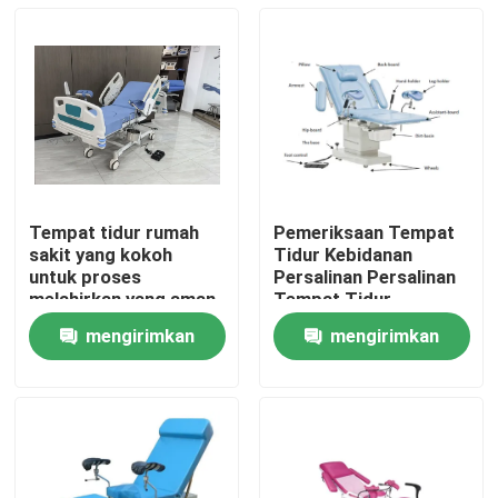
Tempat tidur rumah
Pemeriksaan Tempat
sakit yang kokoh
Tidur Kebidanan
untuk proses
Persalinan Persalinan
melahirkan yang aman
Tempat Tidur
dan nyaman
Ginekologi
mengirimkan
mengirimkan
Rumah
permintaan
permintaan
Produk
Tentang Kami