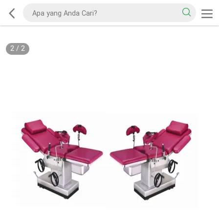
2
/
2