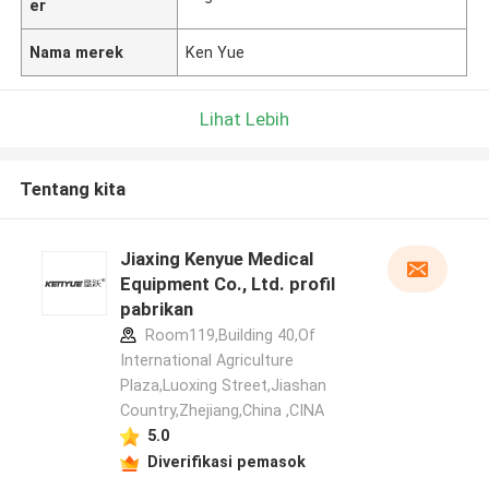
er
Nama merek
Ken Yue
Lihat Lebih
Tentang kita
Jiaxing Kenyue Medical
Equipment Co., Ltd. profil
pabrikan
Room119,Building 40,Of
International Agriculture
Plaza,Luoxing Street,Jiashan
Country,Zhejiang,China ,CINA
5.0
Diverifikasi pemasok