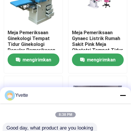
Tur Pabrik
Meja Pemeriksaan
Meja Pemeriksaan
Kontrol Kualitas
Ginekologi Tempat
Gynaec Listrik Rumah
Tidur Ginekologi
Sakit Pink Meja
Populer Pemeriksaan
Obstetri Tempat Tidur
Hubungi Kami
Dengan Laci Di Meja
Pengiriman Dengan
mengirimkan
mengirimkan
Pengiriman Kebidanan
Lampu
Rumah Sakit
permintaan
permintaan
Berita
Kasus
Yvette
Tempat Tidur Persalinan di Rumah Sakit
8:38 PM
Aksesori Meja Kebidanan
Good day, what product are you looking 