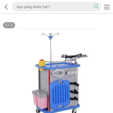
2
/
2