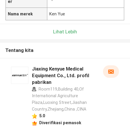
er
Nama merek
Ken Yue
Lihat Lebih
Tentang kita
Jiaxing Kenyue Medical
Equipment Co., Ltd. profil
pabrikan
Room119,Building 40,Of
International Agriculture
Plaza,Luoxing Street,Jiashan
Country,Zhejiang,China ,CINA
5.0
Diverifikasi pemasok