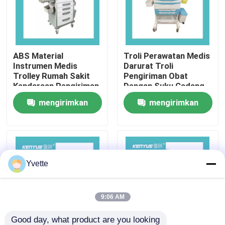
Tur Pabrik
ABS Material
Troli Perawatan Medis
Kontrol Kualitas
Instrumen Medis
Darurat Troli
Trolley Rumah Sakit
Pengiriman Obat
Kendaraan Pengiriman
Dengan Suku Cadang
Hubungi Kami
Obat Khusus
Opsional
mengirimkan
mengirimkan
permintaan
permintaan
Berita
Kasus
Yvette
Tempat Tidur Persalinan di Rumah Sakit
9:06 AM
Aksesori Meja Kebidanan
Good day, what product are you looking 