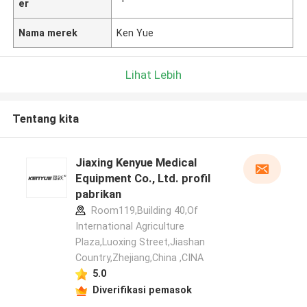
er
Nama merek
Ken Yue
Lihat Lebih
Tentang kita
Jiaxing Kenyue Medical
Equipment Co., Ltd. profil
pabrikan
Room119,Building 40,Of
International Agriculture
Plaza,Luoxing Street,Jiashan
Country,Zhejiang,China ,CINA
5.0
Diverifikasi pemasok