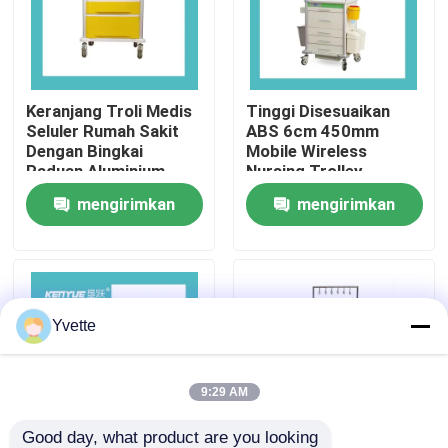
Tur Pabrik
Keranjang Troli Medis
Tinggi Disesuaikan
Kontrol Kualitas
Seluler Rumah Sakit
ABS 6cm 450mm
Dengan Bingkai
Mobile Wireless
Paduan Aluminium
Nursing Trolley
Hubungi Kami
Kuning
mengirimkan
mengirimkan
permintaan
permintaan
Berita
Kasus
Yvette
Tempat Tidur Persalinan di Rumah Sakit
9:29 AM
Aksesori Meja Kebidanan
Good day, what product are you looking 