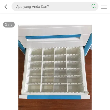
2
/
3