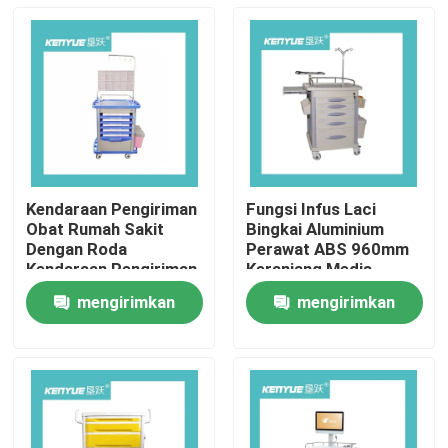
Kendaraan Pengiriman
Fungsi Infus Laci
Obat Rumah Sakit
Bingkai Aluminium
Dengan Roda
Perawat ABS 960mm
Kendaraan Pengiriman
Keranjang Medis
Obat Biru
Darurat
mengirimkan
mengirimkan
Rumah
permintaan
permintaan
Produk
Tentang Kami