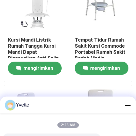
Tur Pabrik
Kontrol Kualitas
Kursi Mandi Listrik
Tempat Tidur Rumah
Rumah Tangga Kursi
Sakit Kursi Commode
Mandi Dapat
Portabel Rumah Sakit
Hubungi Kami
Disesuaikan Anti Selip
Bedah Medis
Putih
Commode Stool
mengirimkan
mengirimkan
Berita
permintaan
permintaan
Kasus
Yvette
Tempat Tidur Persalinan di Rumah Sakit
2:23 AM
Aksesori Meja Kebidanan