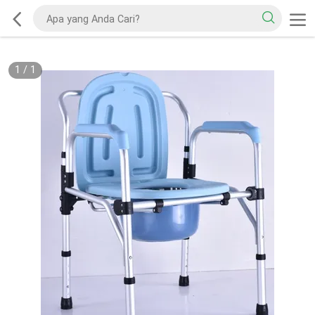
1
/
1