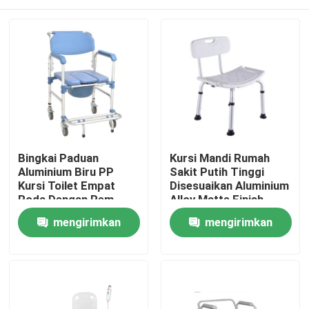
Bingkai Paduan
Kursi Mandi Rumah
Aluminium Biru PP
Sakit Putih Tinggi
Kursi Toilet Empat
Disesuaikan Aluminium
Roda Dengan Rem
Alloy Matte Finish
Rumah
mengirimkan
mengirimkan
permintaan
permintaan
Produk
Tentang Kami