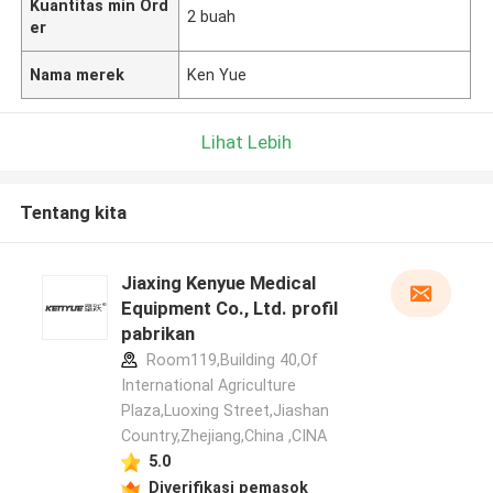
Kuantitas min Ord
2 buah
er
Nama merek
Ken Yue
Lihat Lebih
Tentang kita
Jiaxing Kenyue Medical
Equipment Co., Ltd. profil
pabrikan
Room119,Building 40,Of
International Agriculture
Plaza,Luoxing Street,Jiashan
Country,Zhejiang,China ,CINA
5.0
Diverifikasi pemasok