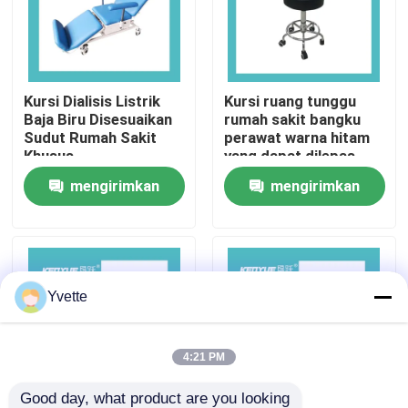
Tur Pabrik
Kursi Dialisis Listrik
Kursi ruang tunggu
Kontrol Kualitas
Baja Biru Disesuaikan
rumah sakit bangku
Sudut Rumah Sakit
perawat warna hitam
Khusus
yang dapat dilepas
Hubungi Kami
mengirimkan
mengirimkan
permintaan
permintaan
Berita
Kasus
Yvette
Tempat Tidur Persalinan di Rumah Sakit
4:21 PM
Aksesori Meja Kebidanan
Good day, what product are you looking 