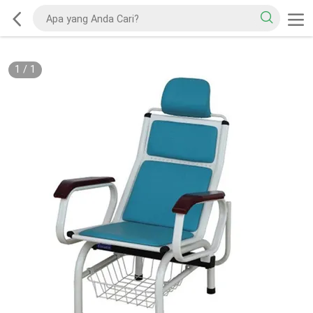
1
/
1