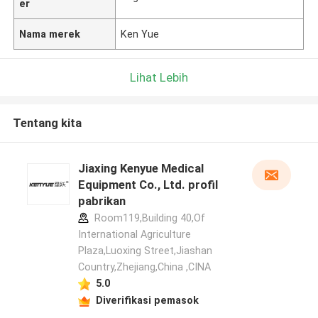
er
Nama merek
Ken Yue
Lihat Lebih
Tentang kita
Jiaxing Kenyue Medical
Equipment Co., Ltd. profil
pabrikan
Room119,Building 40,Of
International Agriculture
Plaza,Luoxing Street,Jiashan
Country,Zhejiang,China ,CINA
5.0
Diverifikasi pemasok