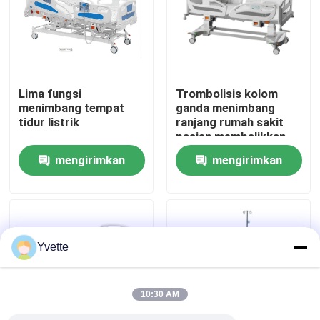
Tur Pabrik
Kontrol Kualitas
Lima fungsi
Trombolisis kolom
menimbang tempat
ganda menimbang
tidur listrik
ranjang rumah sakit
Hubungi Kami
pasien membalikkan
ranjang ICU
mengirimkan
mengirimkan
Berita
permintaan
permintaan
Kasus
Yvette
Tempat Tidur Persalinan di Rumah Sakit
10:30 AM
Aksesori Meja Kebidanan