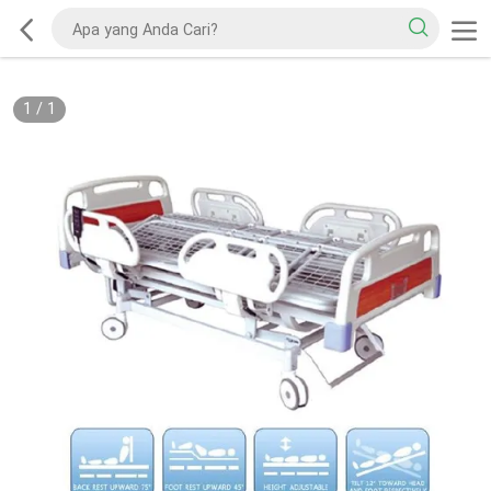
1
/
1