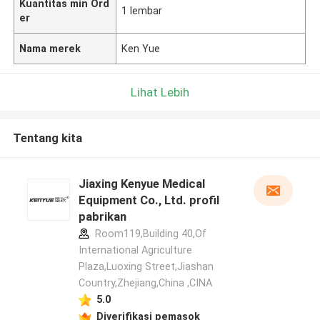
Kuantitas min Ord
1 lembar
er
Nama merek
Ken Yue
Lihat Lebih
Tentang kita
Jiaxing Kenyue Medical
Equipment Co., Ltd. profil
pabrikan
Room119,Building 40,Of
International Agriculture
Plaza,Luoxing Street,Jiashan
Country,Zhejiang,China ,CINA
5.0
Diverifikasi pemasok