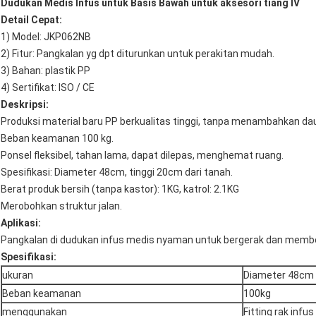
Dudukan Medis Infus untuk Basis Bawah untuk aksesori tiang IV
Detail Cepat:
1) Model: JKP062NB
2) Fitur: Pangkalan yg dpt diturunkan untuk perakitan mudah.
3) Bahan: plastik PP
4) Sertifikat: ISO / CE
Deskripsi:
Produksi material baru PP berkualitas tinggi, tanpa menambahkan dau
Beban keamanan 100 kg.
Ponsel fleksibel, tahan lama, dapat dilepas, menghemat ruang.
Spesifikasi: Diameter 48cm, tinggi 20cm dari tanah.
Berat produk bersih (tanpa kastor): 1KG, katrol: 2.1KG
Merobohkan struktur jalan.
Aplikasi:
Pangkalan di dudukan infus medis nyaman untuk bergerak dan memb
Spesifikasi:
ukuran
Diameter 48cm
Beban keamanan
100kg
menggunakan
Fitting rak infus