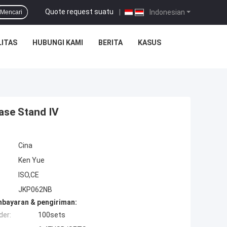
Quote request suatu
|
Indonesian
Mencari
ITAS
HUBUNGI KAMI
BERITA
KASUS
ase Stand IV
Cina
Ken Yue
ISO,CE
JKP062NB
mbayaran & pengiriman:
der:
100sets