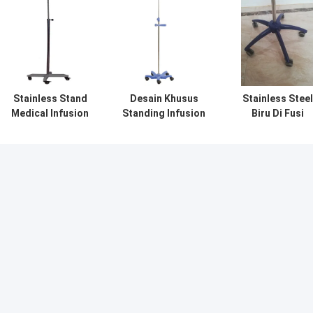
Stainless Stand
Desain Khusus
Stainless Steel
Medical Infusion
Standing Infusion
Biru Di Fusi
Mendukung
Stand Iv Pole
Batang Iv
Transfusi Iv Pole
Accessories Dari
Aksesoris Untu
Untuk Rumah
Stainless Steel
Rumah Sakit /
Sakit
Klinik