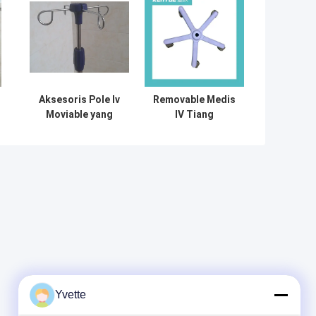
Aksesoris Pole Iv
Removable Medis
Moviable yang
IV Tiang
Dapat Dilepas
Aksesoris Infus
k
Stainless Mudah
Berdiri Untuk
Menggantung
Bawah Basis
Barang Pada
48CM
Sakit
Yvette