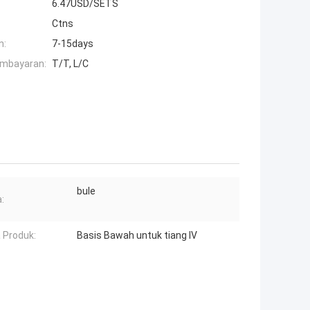
6.47USD/SETS
Ctns
n:
7-15days
embayaran:
T/T, L/C
bule
:
 Produk:
Basis Bawah untuk tiang IV