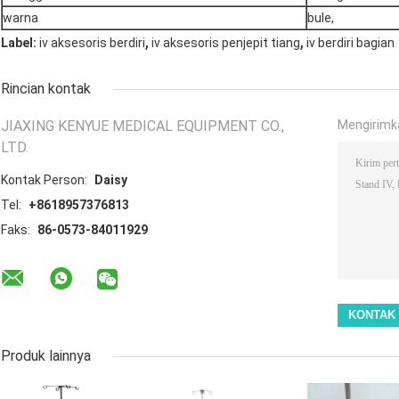
warna
bule,
,
,
Label:
iv aksesoris berdiri
iv aksesoris penjepit tiang
iv berdiri bagian
Rincian kontak
JIAXING KENYUE MEDICAL EQUIPMENT CO.,
Mengirimk
LTD.
Kontak Person:
Daisy
Tel:
+8618957376813
Faks:
86-0573-84011929
Produk lainnya