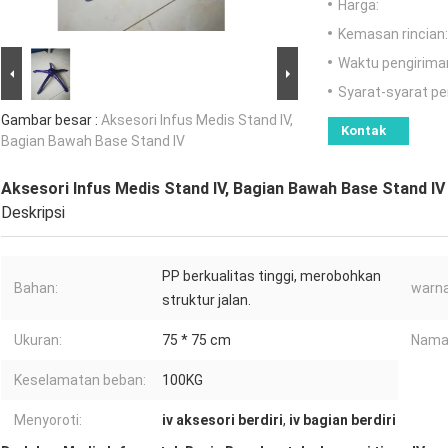
Harga:
Kemasan rincian:
Waktu pengirima
Syarat-syarat p
Gambar besar :
Aksesori Infus Medis Stand IV,
Kontak
Bagian Bawah Base Stand IV
Aksesori Infus Medis Stand IV, Bagian Bawah Base Stand IV
Deskripsi
PP berkualitas tinggi, merobohkan
Bahan:
warna
struktur jalan.
Ukuran:
75 * 75 cm
Nama
Keselamatan beban:
100KG
Menyoroti:
iv aksesori berdiri
,
iv bagian berdiri