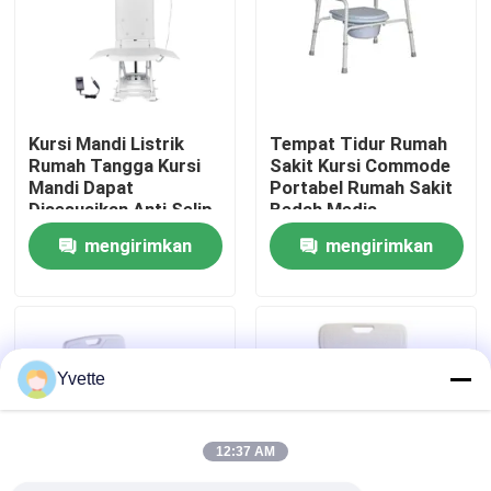
Tur Pabrik
Kontrol Kualitas
Kursi Mandi Listrik
Tempat Tidur Rumah
Rumah Tangga Kursi
Sakit Kursi Commode
Mandi Dapat
Portabel Rumah Sakit
Hubungi Kami
Disesuaikan Anti Selip
Bedah Medis
Putih
Commode Stool
mengirimkan
mengirimkan
Berita
permintaan
permintaan
Kasus
Yvette
Tempat Tidur Persalinan di Rumah Sakit
12:37 AM
Aksesori Meja Kebidanan