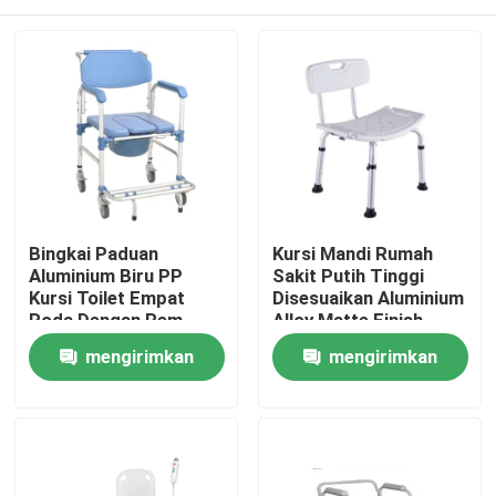
Bingkai Paduan
Kursi Mandi Rumah
Aluminium Biru PP
Sakit Putih Tinggi
Kursi Toilet Empat
Disesuaikan Aluminium
Roda Dengan Rem
Alloy Matte Finish
Rumah
mengirimkan
mengirimkan
permintaan
permintaan
Produk
Tentang Kami