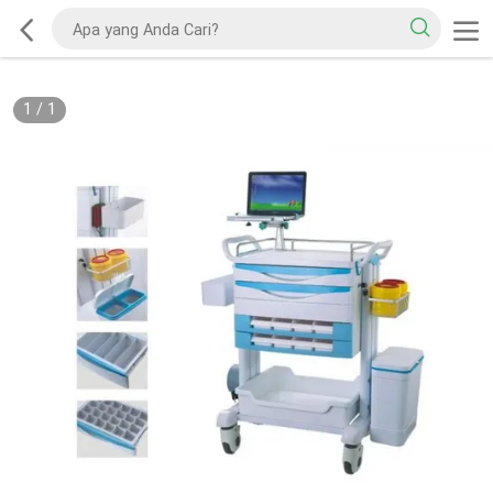
1
/
1