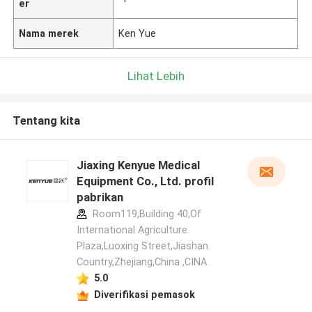
er
Nama merek
Ken Yue
Lihat Lebih
Tentang kita
Jiaxing Kenyue Medical
Equipment Co., Ltd. profil
pabrikan
Room119,Building 40,Of
International Agriculture
Plaza,Luoxing Street,Jiashan
Country,Zhejiang,China ,CINA
5.0
Diverifikasi pemasok