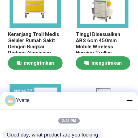
Tur Pabrik
Keranjang Troli Medis
Tinggi Disesuaikan
Kontrol Kualitas
Seluler Rumah Sakit
ABS 6cm 450mm
Dengan Bingkai
Mobile Wireless
Paduan Aluminium
Nursing Trolley
Hubungi Kami
Kuning
mengirimkan
mengirimkan
permintaan
permintaan
Berita
Kasus
Yvette
Tempat Tidur Persalinan di Rumah Sakit
2:43 PM
Aksesori Meja Kebidanan
Good day, what product are you looking 