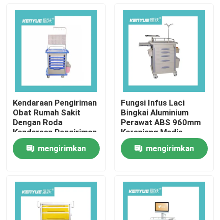
Kendaraan Pengiriman
Fungsi Infus Laci
Obat Rumah Sakit
Bingkai Aluminium
Dengan Roda
Perawat ABS 960mm
Kendaraan Pengiriman
Keranjang Medis
Obat Biru
Darurat
mengirimkan
mengirimkan
Rumah
permintaan
permintaan
Produk
Tentang Kami