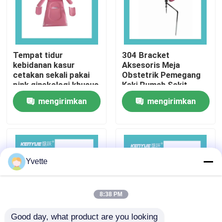
Tur Pabrik
Tempat tidur
304 Bracket
Kontrol Kualitas
kebidanan kasur
Aksesoris Meja
cetakan sekali pakai
Obstetrik Pemegang
pink ginekologi khusus
Kaki Rumah Sakit
Hubungi Kami
Merah Muda
mengirimkan
mengirimkan
permintaan
permintaan
Berita
Kasus
Yvette
Tempat Tidur Persalinan di Rumah Sakit
8:38 PM
Aksesori Meja Kebidanan
Good day, what product are you looking 