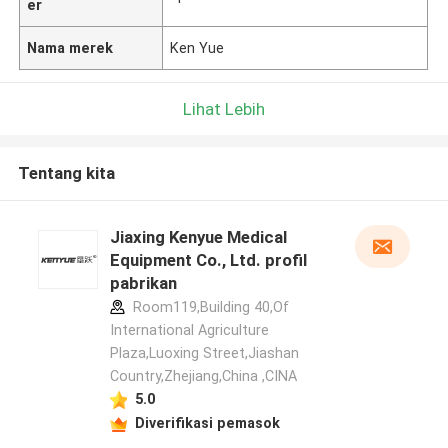
er
Nama merek
Ken Yue
Lihat Lebih
Tentang kita
Jiaxing Kenyue Medical
Equipment Co., Ltd. profil
pabrikan
Room119,Building 40,Of
International Agriculture
Plaza,Luoxing Street,Jiashan
Country,Zhejiang,China ,CINA
5.0
Diverifikasi pemasok