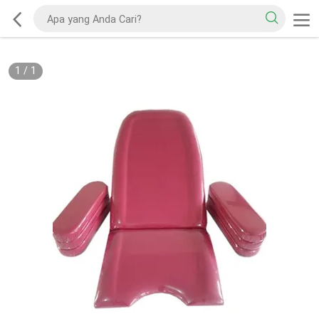
1
/
1