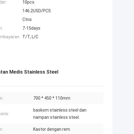
der:
10pcs
146.2USD/PCS
Ctns
n:
7-15days
embayaran:
T/T, L/C
atan Medis Stainless Steel
n:
700 * 450 * 110mm
baskom stainless steel dan
oris:
nampan stainless steel.
r:
Kastor dengan rem