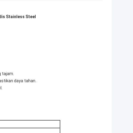
is Stainless Steel
g tajam.
mastikan daya tahan.
l.