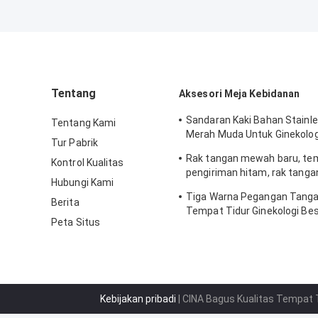
Tentang
Aksesori Meja Kebidanan
Sandaran Kaki Bahan Stainle
Tentang Kami
Merah Muda Untuk Ginekolo
Tur Pabrik
Sakit
Rak tangan mewah baru, tem
Kontrol Kualitas
pengiriman hitam, rak tanga
Hubungi Kami
khusus
Tiga Warna Pegangan Tanga
Berita
Tempat Tidur Ginekologi Bes
Peta Situs
Kebijakan pribadi
| CINA Bagus Kualitas Tempat 