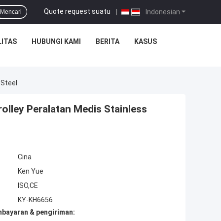
Quote request suatu
|
Indonesian
Mencari
ITAS
HUBUNGI KAMI
BERITA
KASUS
 Steel
olley Peralatan Medis Stainless
Cina
Ken Yue
ISO,CE
KY-KH6656
mbayaran & pengiriman: