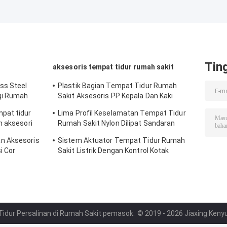
Tin
aksesoris tempat tidur rumah sakit
ss Steel
Plastik Bagian Tempat Tidur Rumah
gi Rumah
Sakit Aksesoris PP Kepala Dan Kaki
Papan Bagian Tempat Tidur Medis
pat tidur
Lima Profil Keselamatan Tempat Tidur
n aksesori
Rumah Sakit Nylon Dilipat Sandaran
Tangan Aksesoris
n Aksesoris
Sistem Aktuator Tempat Tidur Rumah
i Cor
Sakit Listrik Dengan Kontrol Kotak
Pengontrol Tangan
Tidur Persalinan di Rumah Sakit pemasok.
© 2019 - 2026 Jiaxing Kenyu