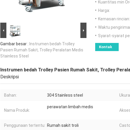
Kuantitas min Or
Harga:
Kemasan rincian:
Waktu pengirima
Syarat-syarat p
Gambar besar :
Instrumen bedah Trolley
Kontak
Pasien Rumah Sakit, Trolley Peralatan Medis
Stainless Steel
Instrumen bedah Trolley Pasien Rumah Sakit, Trolley Peral
Deskripsi
Bahan:
304 Stainless steel
Ukura
perawatan limbah medis
Nama Produk:
Akses
Penggunaan tertentu:
Rumah sakit troli
Casto