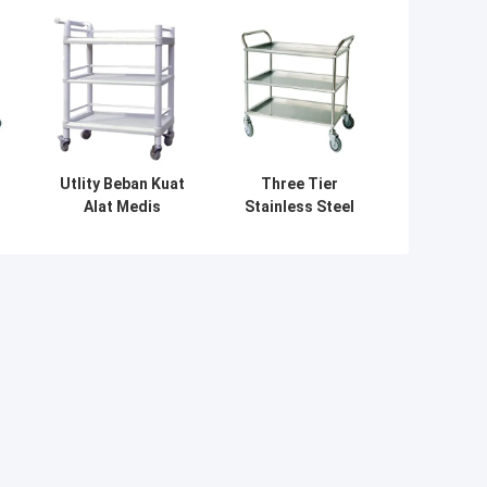
Utlity Beban Kuat
Three Tier
Alat Medis
Stainless Steel
ce
Trolley 3 Tiers
Instrumen Bedah
n
Cart Trolley
Menangani
um
Plastik
Logam Troli
Perak