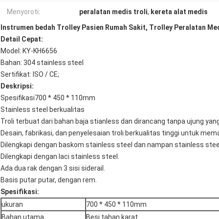
Menyoroti:
peralatan medis troli
,
kereta alat medis
Instrumen bedah Trolley Pasien Rumah Sakit, Trolley Peralatan Med
Detail Cepat:
Model: KY-KH6656
Bahan: 304 stainless steel
Sertifikat: ISO / CE;
Deskripsi:
Spesifikasi700 * 450 * 110mm
Stainless steel berkualitas
Troli terbuat dari bahan baja stianless dan dirancang tanpa ujung yan
Desain, fabrikasi, dan penyelesaian troli berkualitas tinggi untuk me
Dilengkapi dengan baskom stainless steel dan nampan stainless stee
Dilengkapi dengan laci stainless steel.
Ada dua rak dengan 3 sisi siderail.
Basis putar putar, dengan rem.
Spesifikasi:
ukuran
700 * 450 * 110mm
Bahan utama
Besi tahan karat