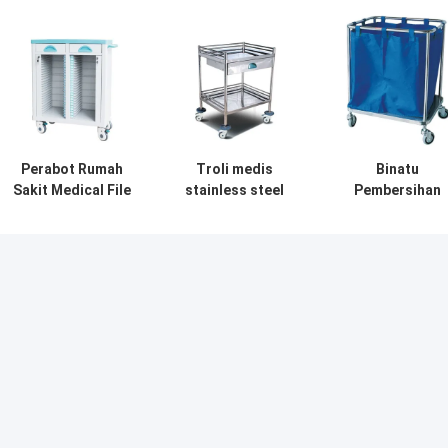
Perabot Rumah
Troli medis
Binatu
Sakit Medical File
stainless steel
Pembersihan
ABS Troli Di Atas
troli rumah sakit
Mobile Feculen
Roda Druable
lapisan tunggal
Medical Cart O
Untuk Perawatan
Wheels Alumini
Alloy Trolley