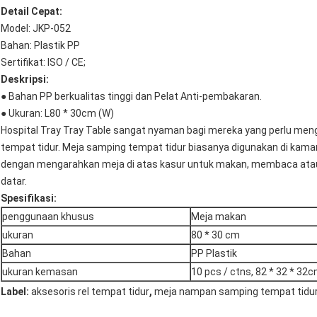
Detail Cepat:
Model: JKP-052
Bahan: Plastik PP
Sertifikat: ISO / CE;
Deskripsi:
● Bahan PP berkualitas tinggi dan Pelat Anti-pembakaran.
● Ukuran: L80 * 30cm (W)
Hospital Tray Tray Table sangat nyaman bagi mereka yang perlu men
tempat tidur. Meja samping tempat tidur biasanya digunakan di kama
dengan mengarahkan meja di atas kasur untuk makan, membaca atau
datar.
Spesifikasi:
penggunaan khusus
Meja makan
ukuran
80 * 30 cm
Bahan
PP Plastik
ukuran kemasan
10 pcs / ctns, 82 * 32 * 32
,
Label:
aksesoris rel tempat tidur
meja nampan samping tempat tidur