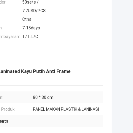
der:
50sets /
7.7USD/PCS
Ctns
n:
7-15days
embayaran:
T/T, L/C
aninated Kayu Putih Anti Frame
n:
80 * 30 cm
 Produk:
PANEL MAKAN PLASTIK & LANINASI
ents