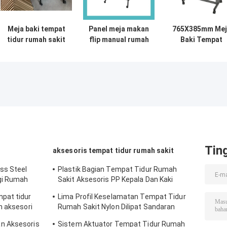
Meja baki tempat
Panel meja makan
765X385mm Mej
tidur rumah sakit
flip manual rumah
Baki Tempat
bahan logam PB
sakit bahan PB
Tidur Rumah
meja samping
warna serat kayu
Sakit Portable
tempat tidur yang
Over Bed Table
dapat
Coil spring
disesuaikan
Tin
aksesoris tempat tidur rumah sakit
ss Steel
Plastik Bagian Tempat Tidur Rumah
gi Rumah
Sakit Aksesoris PP Kepala Dan Kaki
Papan Bagian Tempat Tidur Medis
pat tidur
Lima Profil Keselamatan Tempat Tidur
n aksesori
Rumah Sakit Nylon Dilipat Sandaran
Tangan Aksesoris
n Aksesoris
Sistem Aktuator Tempat Tidur Rumah