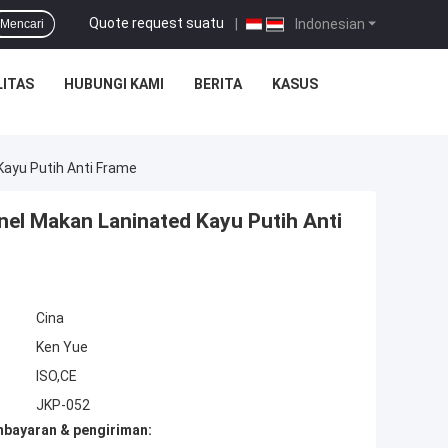
Quote request suatu
|
Indonesian
Mencari
ITAS
HUBUNGI KAMI
BERITA
KASUS
Kayu Putih Anti Frame
nel Makan Laninated Kayu Putih Anti
Cina
Ken Yue
ISO,CE
JKP-052
mbayaran & pengiriman: