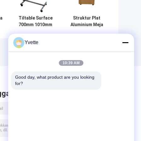
a
Tiltable Surface
Struktur Plat
700mm 1010mm
Aluminium Meja
Hospital Bed Tray
Samping Tempat
Table Over Bed
Tidur Rumah
Yvette
Food Table
Sakit Kabinet
Warna Kayu
Dengan Roda
10:39 AM
Good day, what product are you looking 
for?
ggalkan pesan