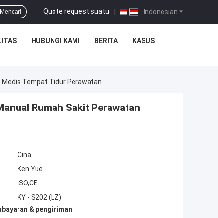
Quote request suatu
|
Indonesian
Mencari
ITAS
HUBUNGI KAMI
BERITA
KASUS
an Medis Tempat Tidur Perawatan
 Manual Rumah Sakit Perawatan
Cina
Ken Yue
ISO,CE
KY - S202 (LZ)
mbayaran & pengiriman: