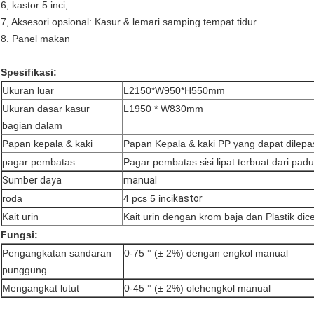
6, kastor 5 inci;
7, Aksesori opsional: Kasur & lemari samping tempat tidur
8. Panel makan
Spesifikasi:
Ukuran luar
L2150*W950*H550mm
Ukuran dasar kasur
L1950 * W830mm
bagian dalam
Papan kepala & kaki
Papan Kepala & kaki PP yang dapat dilep
pagar pembatas
Pagar pembatas sisi lipat terbuat dari pa
Sumber daya
manual
roda
4 pcs 5 inci
kastor
Kait urin
Kait urin dengan krom baja dan Plastik di
Fungsi:
Pengangkatan sandaran
0-75 ° (± 2%) dengan engkol manual
punggung
Mengangkat lutut
0-45 ° (± 2%) oleh
engkol manual