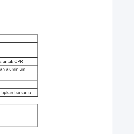
as untuk CPR
duan aluminium
celupkan bersama