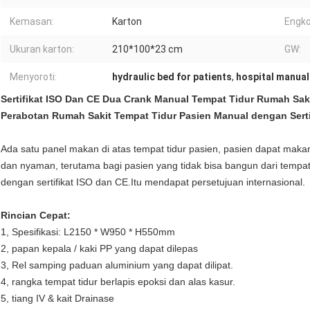
Kemasan:
Karton
Engko
Ukuran karton:
210*100*23 cm
GW:
Menyoroti:
hydraulic bed for patients
,
hospital manual
Sertifikat ISO Dan CE Dua Crank Manual Tempat Tidur Rumah Sak
Perabotan Rumah Sakit Tempat Tidur Pasien Manual dengan Serti
Ada satu panel makan di atas tempat tidur pasien, pasien dapat maka
dan nyaman, terutama bagi pasien yang tidak bisa bangun dari tempat 
dengan sertifikat ISO dan CE.Itu mendapat persetujuan internasional.
Rincian Cepat:
1, Spesifikasi: L2150 * W950 * H550mm
2, papan kepala / kaki PP yang dapat dilepas
3, Rel samping paduan aluminium yang dapat dilipat.
4, rangka tempat tidur berlapis epoksi dan alas kasur.
5, tiang IV & kait Drainase