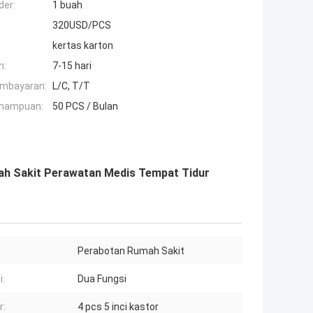
der:
1 buah
320USD/PCS
kertas karton
n:
7-15 hari
embayaran:
L/C, T/T
mampuan:
50 PCS / Bulan
ah Sakit Perawatan Medis Tempat Tidur
:
Perabotan Rumah Sakit
i:
Dua Fungsi
r:
4 pcs 5 inci kastor