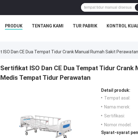
PRODUK
TENTANG KAMI
TUR PABRIK
KONTROL KUAL
kat ISO Dan CE Dua Tempat Tidur Crank Manual Rumah Sakit Perawat
Sertifikat ISO Dan CE Dua Tempat Tidur Crank
Medis Tempat Tidur Perawatan
Detail produk:
Tempat asal:
Nama merek:
Sertifikasi:
Nomor model:
Syarat-syarat pe