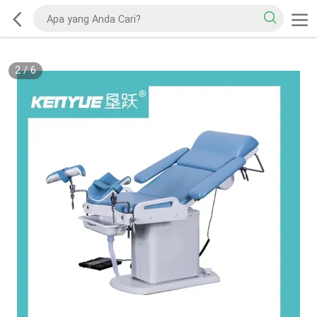
2
/
6