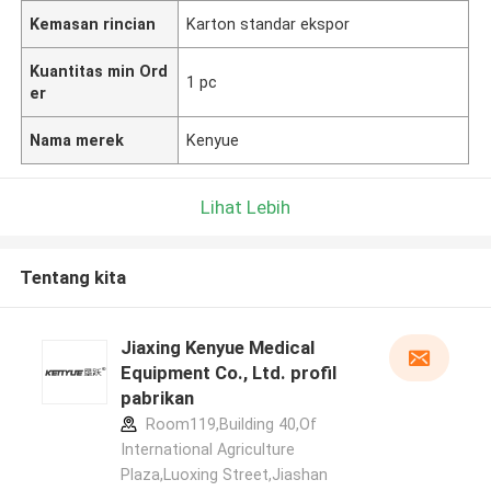
Kemasan rincian
Karton standar ekspor
Kuantitas min Ord
1 pc
er
Nama merek
Kenyue
Lihat Lebih
Tentang kita
Jiaxing Kenyue Medical
Equipment Co., Ltd. profil
pabrikan
Room119,Building 40,Of
International Agriculture
Plaza,Luoxing Street,Jiashan