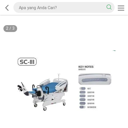
2
/
3