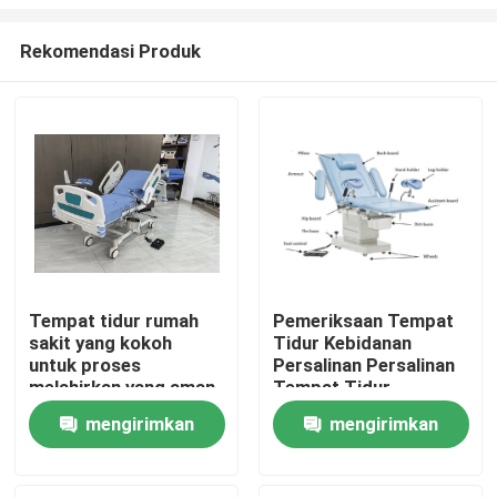
Rekomendasi Produk
Tempat tidur rumah
Pemeriksaan Tempat
sakit yang kokoh
Tidur Kebidanan
Rumah
untuk proses
Persalinan Persalinan
melahirkan yang aman
Tempat Tidur
dan nyaman
Ginekologi
Produk
mengirimkan
mengirimkan
permintaan
permintaan
Tentang Kami